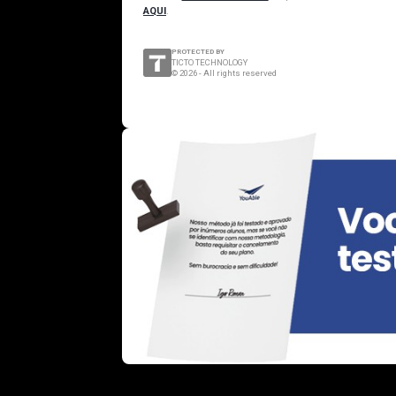
AQUI
.
PROTECTED BY
TICTO TECHNOLOGY
©
2026
-
All rights reserved