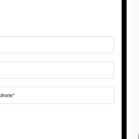
*
 phone