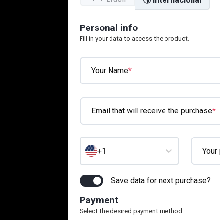
🌎 Internacional
Personal info
Fill in your data to access the product.
*
Your Name
*
Email that will receive the purchase
Your
+1
Save data for next purchase?
Payment
Select the desired payment method