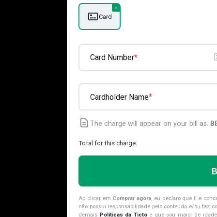
Card
*
Card Number
*
Cardholder Name
The charge will appear on your bill as:
B
Total for this charge:
Ao clicar em
Comprar agora
, eu declaro que li e con
não possui responsabilidade pelo conteúdo e/ou faz co
demais
Políticas da Ticto
e que sou maior de idade 