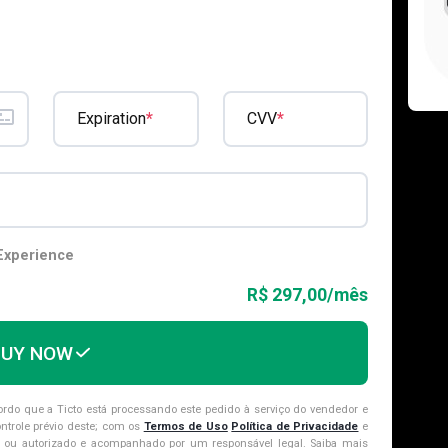
*
*
Expiration
CVV
Experience
R$ 297,00/mês
BUY NOW
cordo que a Ticto está processando este pedido à serviço do vendedor e
ntrole prévio deste; com os
Termos de Uso
Política de Privacidade
e
ou autorizado e acompanhado por um responsável legal. Saiba mais