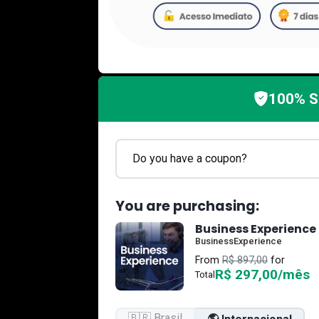
100% 
Do you have a coupon?
You are purchasing:
Business Experience
BusinessExperience
From
R$ 897,00
for
R$ 297,00/mês
Total
🇧🇷 Brasil