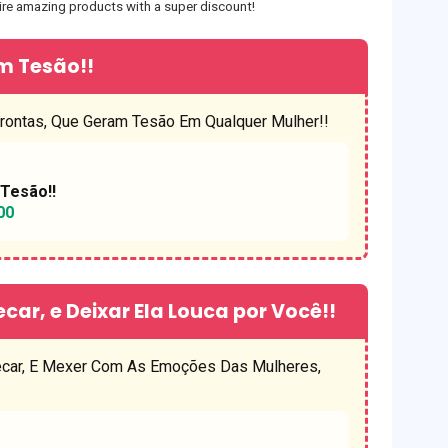
ire amazing products with a super discount!
m Tesão!!
ontas, Que Geram Tesão Em Qualquer Mulher!!
Tesão!!
00
ar, e Deixar Ela Louca por Você!!
car, E Mexer Com As Emoções Das Mulheres,