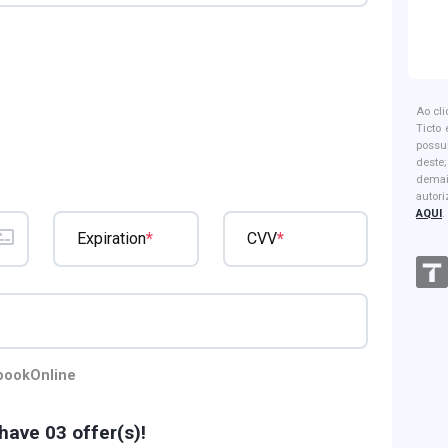
Ao cl
Ticto
possu
dest
dema
autor
AQUI
.
*
*
Expiration
CVV
bookOnline
have 03 offer(s)!