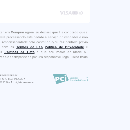
icar em
Comprar agora
, eu declaro que li e concordo que a
 está processando este pedido à serviço do vendedor e não
i responsabilidade pelo conteúdo e/ou faz controle prévio
e; com os
Termos de Uso
Política de Privacidade
e
is
Políticas da Ticto
e que sou maior de idade ou
izado e acompanhado por um responsável legal. Saiba mais
PROTECTED BY
TICTO TECHNOLOGY
©
2026
-
All rights reserved