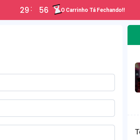
29
56
O Carrinho Tá Fechando!!
T