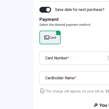
Save data for next purchase?
Payment
Select the desired payment method
Card
*
Card Number
*
Cardholder Name
The charge will appear on your bill as:
E
🎉 You 