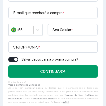
E-mail que receberá a compra
*
+55
Seu Celular
*
Seu CPF/CNPJ
*
Salvar dados para a próxima compra?
CONTINUAR
Precisa de ajuda?
Veja o contato do vendedor
Ao clicar em
Comprar agora
, eu declaro que li e concordo que a Ticto está
processando este pedido à serviço do vendedor e não possui responsabilidade pelo
conteúdo e/ou faz controle prévio deste; com os
Termos de Uso
Política de
Privacidade
e demais
Políticas da Ticto
e que sou maior de idade ou autorizado e
acompanhado por um responsável legal. Saiba mais
AQUI
.