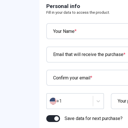
Personal info
Fill in your data to access the product.
*
Your Name
*
Email that will receive the purchase
*
Confirm your email
Your
+1
Save data for next purchase?