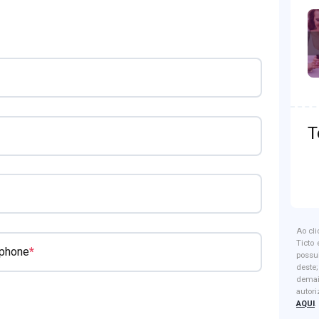
T
Ao cl
Ticto
*
 phone
possu
dest
dema
autor
AQUI
.