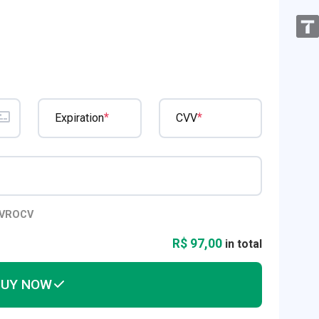
*
*
Expiration
CVV
IVROCV
R$ 97,00
in total
BUY NOW