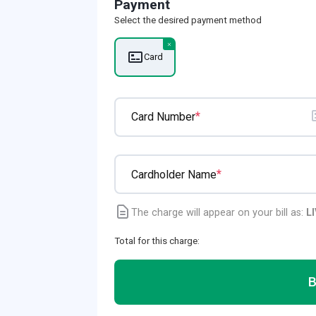
Payment
Select the desired payment method
Card
*
Card Number
*
Cardholder Name
The charge will appear on your bill as:
L
Total for this charge: